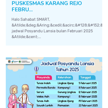
PUSKESMAS KARANG REJO
FEBRU...
Halo Sahabat SMART,
&Atilde;&deg;&Aring;&cedil;&acirc;&#128;&#152;&ac
jadwal Posyandu Lansia bulan Februari 2025
&Atilde;&cent;...