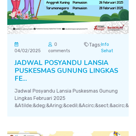
0
Tags:
Info
04/02/2025
comments
Sehat
JADWAL POSYANDU LANSIA
PUSKESMAS GUNUNG LINGKAS
FE...
Jadwal Posyandu Lansia Puskesmas Gunung
Lingkas Februari 2025
&Atilde;&deg;&Aring;&cedil;&Acirc;&sect;&acirc;&#12