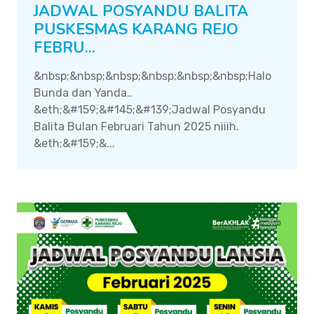
JADWAL POSYANDU BALITA
PUSKESMAS KARANG REJO
FEBRU...
&nbsp;&nbsp;&nbsp;&nbsp;&nbsp;&nbsp;Halo
Bunda dan Yanda..
&eth;&#159;&#145;&#139;Jadwal Posyandu
Balita Bulan Februari Tahun 2025 niiih.
&eth;&#159;&...