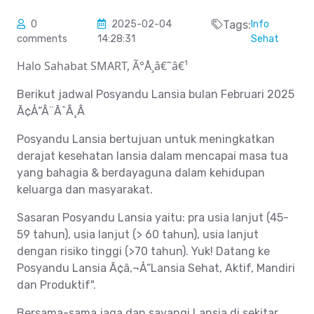
0
2025-02-04
Tags:
Info
comments
14:28:31
Sehat
Halo Sahabat SMART, Ã°Å¸â€˜â€¹
Berikut jadwal Posyandu Lansia bulan Februari 2025
Ã¢Å“Â¨Ã¯Â¸Â
Posyandu Lansia bertujuan untuk meningkatkan
derajat kesehatan lansia dalam mencapai masa tua
yang bahagia & berdayaguna dalam kehidupan
keluarga dan masyarakat.
Sasaran Posyandu Lansia yaitu: pra usia lanjut (45-
59 tahun), usia lanjut (> 60 tahun), usia lanjut
dengan risiko tinggi (>70 tahun). Yuk! Datang ke
Posyandu Lansia Ã¢â‚¬Å“Lansia Sehat, Aktif, Mandiri
dan Produktif".
Bersama-sama jaga dan sayangi Lansia di sekitar