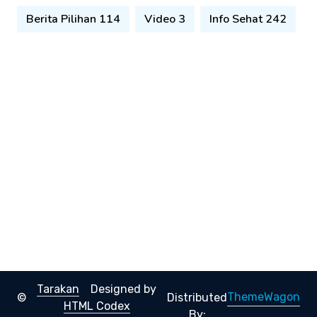
Berita Pilihan 114
Video 3
Info Sehat 242
Tarakan
Designed by
ThemeWagon
©
Distributed
HTML Codex
By: