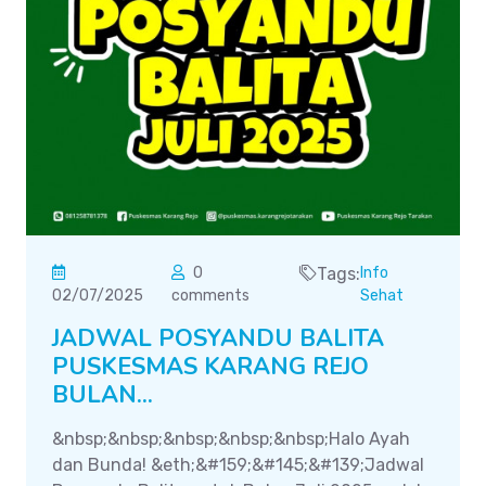
0
Tags:
Info
02/07/2025
comments
Sehat
JADWAL POSYANDU BALITA
PUSKESMAS KARANG REJO
BULAN...
&nbsp;&nbsp;&nbsp;&nbsp;&nbsp;Halo Ayah
dan Bunda! &eth;&#159;&#145;&#139;Jadwal