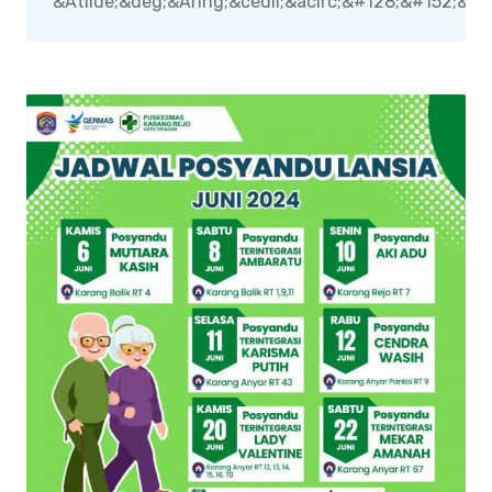
&Atilde;&deg;&Aring;&cedil;&acirc;&#128;&#152;&acir