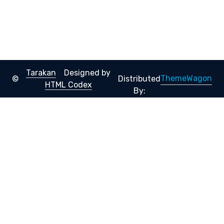
Tarakan
Designed by
ThemeWagon
©
Distributed
HTML Codex
By: