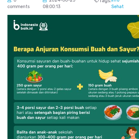
0
2024-06-25
Tags:
Info
comments
08:00:13
Sehat