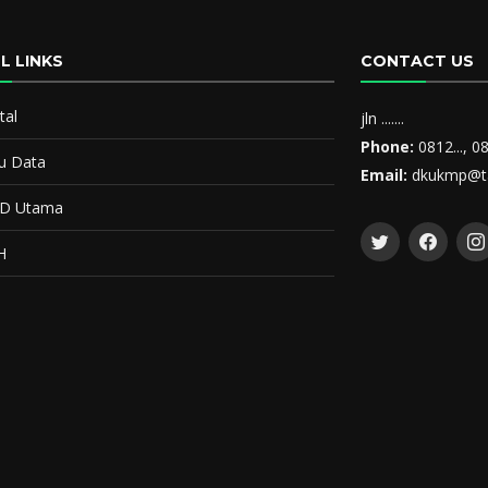
L LINKS
CONTACT US
tal
jln .......
Phone:
0812..., 08
u Data
Email:
dkukmp@ta
ID Utama
H