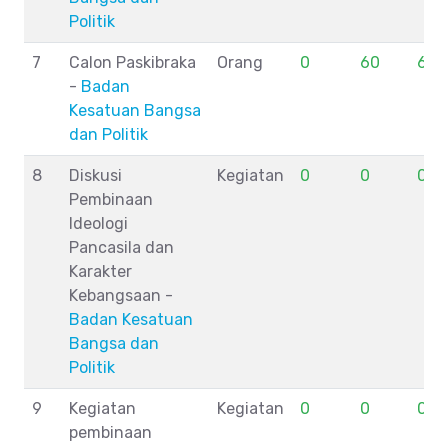
Politik
7
Calon Paskibraka
Orang
0
60
60
-
Badan
Kesatuan Bangsa
dan Politik
8
Diskusi
Kegiatan
0
0
0
Pembinaan
Ideologi
Pancasila dan
Karakter
Kebangsaan -
Badan Kesatuan
Bangsa dan
Politik
9
Kegiatan
Kegiatan
0
0
0
pembinaan