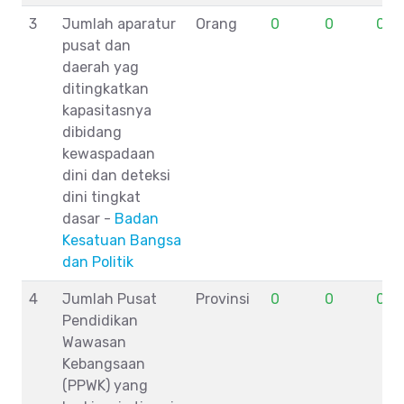
3
Jumlah aparatur
Orang
0
0
0
pusat dan
daerah yag
ditingkatkan
kapasitasnya
dibidang
kewaspadaan
dini dan deteksi
dini tingkat
dasar -
Badan
Kesatuan Bangsa
dan Politik
4
Jumlah Pusat
Provinsi
0
0
0
Pendidikan
Wawasan
Kebangsaan
(PPWK) yang