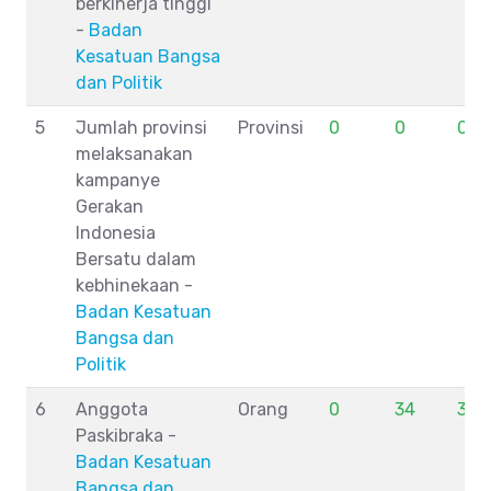
berkinerja tinggi
-
Badan
Kesatuan Bangsa
dan Politik
5
Jumlah provinsi
Provinsi
0
0
0
melaksanakan
kampanye
Gerakan
Indonesia
Bersatu dalam
kebhinekaan -
Badan Kesatuan
Bangsa dan
Politik
6
Anggota
Orang
0
34
34
Paskibraka -
Badan Kesatuan
Bangsa dan