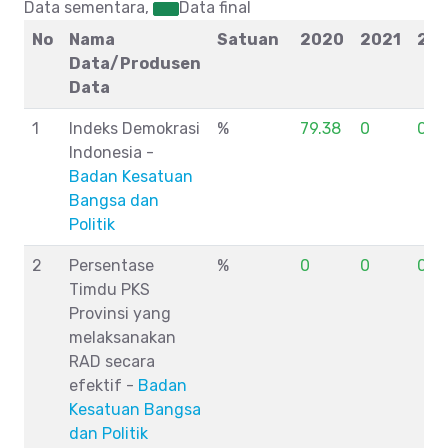
Data sementara,
Data final
No
Nama
Satuan
2020
2021
20
Data/Produsen
Data
1
Indeks Demokrasi
%
79.38
0
0
Indonesia -
Badan Kesatuan
Bangsa dan
Politik
2
Persentase
%
0
0
0
Timdu PKS
Provinsi yang
melaksanakan
RAD secara
efektif -
Badan
Kesatuan Bangsa
dan Politik