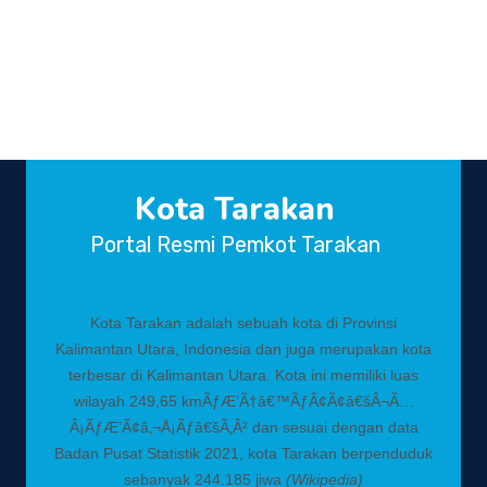
Kota Tarakan
Portal Resmi Pemkot Tarakan
Kota Tarakan adalah sebuah kota di Provinsi
Kalimantan Utara, Indonesia dan juga merupakan kota
terbesar di Kalimantan Utara. Kota ini memiliki luas
wilayah 249,65 kmÃƒÆ’Ã†â€™ÃƒÂ¢Ã¢â€šÂ¬Ã…
Â¡ÃƒÆ’Ã¢â‚¬Å¡Ãƒâ€šÃ‚Â² dan sesuai dengan data
Badan Pusat Statistik 2021, kota Tarakan berpenduduk
sebanyak 244.185 jiwa
(Wikipedia)