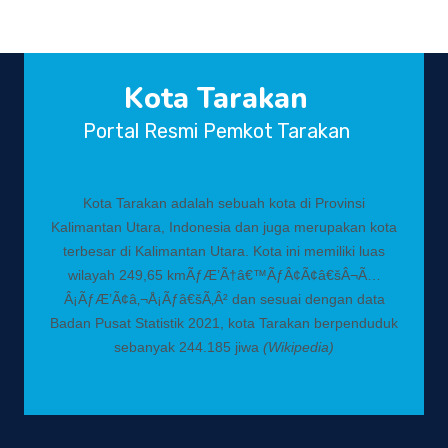
Kota Tarakan
Portal Resmi Pemkot Tarakan
Kota Tarakan adalah sebuah kota di Provinsi
Kalimantan Utara, Indonesia dan juga merupakan kota
terbesar di Kalimantan Utara. Kota ini memiliki luas
wilayah 249,65 kmÃƒÆ’Ã†â€™ÃƒÂ¢Ã¢â€šÂ¬Ã…
Â¡ÃƒÆ’Ã¢â‚¬Å¡Ãƒâ€šÃ‚Â² dan sesuai dengan data
Badan Pusat Statistik 2021, kota Tarakan berpenduduk
sebanyak 244.185 jiwa
(Wikipedia)