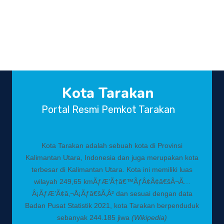
Kota Tarakan
Portal Resmi Pemkot Tarakan
Kota Tarakan adalah sebuah kota di Provinsi
Kalimantan Utara, Indonesia dan juga merupakan kota
terbesar di Kalimantan Utara. Kota ini memiliki luas
wilayah 249,65 kmÃƒÆ’Ã†â€™ÃƒÂ¢Ã¢â€šÂ¬Ã…
Â¡ÃƒÆ’Ã¢â‚¬Å¡Ãƒâ€šÃ‚Â² dan sesuai dengan data
Badan Pusat Statistik 2021, kota Tarakan berpenduduk
sebanyak 244.185 jiwa
(Wikipedia)