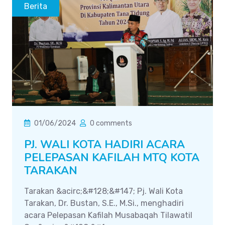
Berita
01/06/2024
0 comments
PJ. WALI KOTA HADIRI ACARA
PELEPASAN KAFILAH MTQ KOTA
TARAKAN
Tarakan &acirc;&#128;&#147; Pj. Wali Kota
Tarakan, Dr. Bustan, S.E., M.Si., menghadiri
acara Pelepasan Kafilah Musabaqah Tilawatil