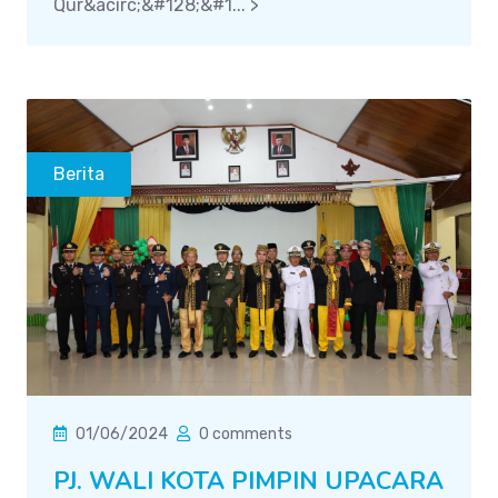
Qur&acirc;&#128;&#1... >
Berita
01/06/2024
0 comments
PJ. WALI KOTA PIMPIN UPACARA