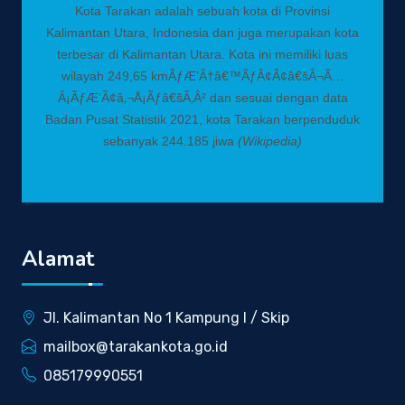
Kota Tarakan adalah sebuah kota di Provinsi
Kalimantan Utara, Indonesia dan juga merupakan kota
terbesar di Kalimantan Utara. Kota ini memiliki luas
wilayah 249,65 kmÃƒÆ’Ã†â€™ÃƒÂ¢Ã¢â€šÂ¬Ã…
Â¡ÃƒÆ’Ã¢â‚¬Å¡Ãƒâ€šÃ‚Â² dan sesuai dengan data
Badan Pusat Statistik 2021, kota Tarakan berpenduduk
sebanyak 244.185 jiwa
(Wikipedia)
Alamat
Jl. Kalimantan No 1 Kampung I / Skip
mailbox@tarakankota.go.id
085179990551