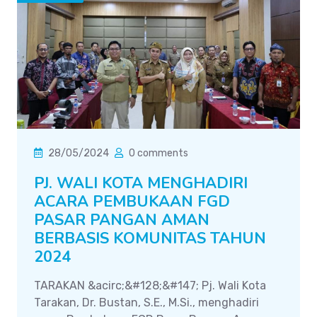
28/05/2024
0 comments
PJ. WALI KOTA MENGHADIRI
ACARA PEMBUKAAN FGD
PASAR PANGAN AMAN
BERBASIS KOMUNITAS TAHUN
2024
TARAKAN &acirc;&#128;&#147; Pj. Wali Kota
Tarakan, Dr. Bustan, S.E., M.Si., menghadiri