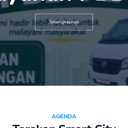
enghadiri P.
Selengkapnya