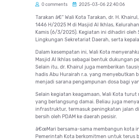
0 comments
2025-03-06 22:40:06
Tarakan â€“ Wali Kota Tarakan, dr. H. Khair
1446 H/2025 M di Masjid Al Ikhlas, Kelurah
Kamis (6/3/2025). Kegiatan ini dihadiri oleh
Lingkungan Sekretariat Daerah, serta kepal
Dalam kesempatan ini, Wali Kota menyerah
Masjid Al Ikhlas sebagai bentuk dukungan
Selain itu, dr. Khairul juga memberikan ta
hadis Abu Hurairah r.a. yang menyebutkan 
menjadi sarana pengampunan dosa bagi yan
Selain kegiatan keagamaan, Wali Kota turut
yang berlangsung damai. Beliau juga me
infrastruktur, termasuk peningkatan jalan d
bersih oleh PDAM ke daerah pesisir.
â€œMari bersama-sama membangun kota ini
Pemerintah Kota berkomitmen untuk terus 