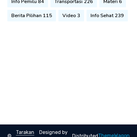
Info Pemilu 84
Transportasi 226
Materi 6
Berita Pilihan 115
Video 3
Info Sehat 239
Tarakan
Designed by
ThemeWagon
©
Distributed