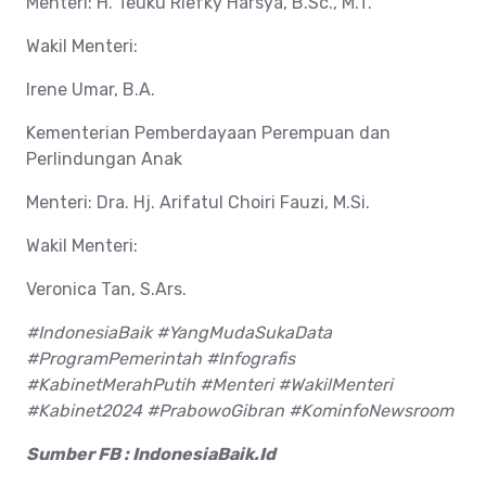
Menteri: H. Teuku Riefky Harsya, B.Sc., M.T.
Wakil Menteri:
Irene Umar, B.A.
Kementerian Pemberdayaan Perempuan dan
Perlindungan Anak
Menteri: Dra. Hj. Arifatul Choiri Fauzi, M.Si.
Wakil Menteri:
Veronica Tan, S.Ars.
#IndonesiaBaik #YangMudaSukaData
#ProgramPemerintah #Infografis
#KabinetMerahPutih #Menteri #WakilMenteri
#Kabinet2024 #PrabowoGibran #KominfoNewsroom
Sumber FB : IndonesiaBaik.Id