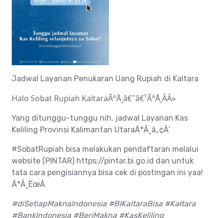
Jadwal Layanan Penukaran Uang Rupiah di Kaltara
Halo Sobat Rupiah KaltaraÃ°Å¸â€˜â€¹Ã°Å¸ÂÂ»
Yang ditunggu-tunggu nih, jadwal Layanan Kas
Keliling Provinsi Kalimantan UtaraÃ°Å¸â„¢Å’
#SobatRupiah bisa melakukan pendaftaran melalui
website (PINTAR) https://pintar.bi.go.id dan untuk
tata cara pengisiannya bisa cek di postingan ini yaa!
Ã°Å¸ËœÅ
#diSetiapMaknalndonesia #BIKaltaraBisa #Kaltara
#BankIndonesia #BeriMakna #KasKeliling