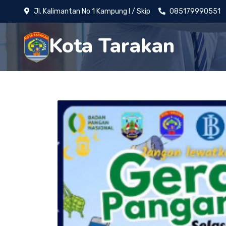
Jl. Kalimantan No 1 Kampung I / Skip
085179990551
Kota Tarakan