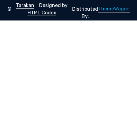
Tarakan
Designed by
ThemeWagon
©
Distributed
HTML Codex
By: