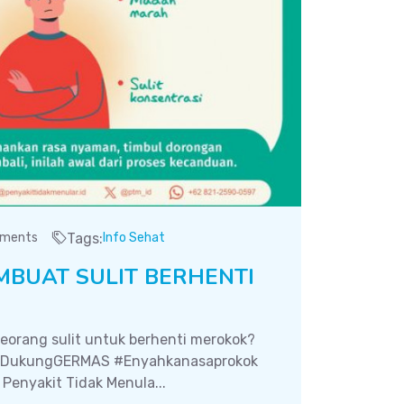
ments
Tags:
Info Sehat
MBUAT SULIT BERHENTI
orang sulit untuk berhenti merokok?
DukungGERMAS #Enyahkanasaprokok
Penyakit Tidak Menula...