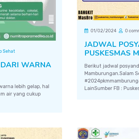
01/02/2024
0 com
JADWAL POSY
PUSKESMAS M
fo Sehat
N DARI WARNA
Berikut jadwal posyand
Mamburungan.Salam S
#2024pkmmamburunga
arna lebih gelap, hal
LainSumber FB : Puskes
um air yang cukup