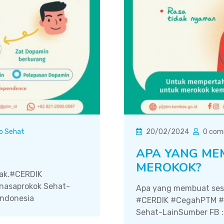
fo Sehat
20/02/2024
0 com
APA YANG ME
MEROKOK?
mak.#CERDIK
asaprokok Sehat-
Apa yang membuat sese
Indonesia
#CERDIK #CegahPTM #
Sehat-LainSumber FB : 