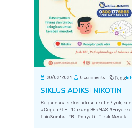
20/02/2024
0 comments
Tags:
In
SIKLUS ADIKSI NIKOTIN
Bagaimana siklus adiksi nikotin? yuk, si
#CegahPTM #DukungGERMAS #Enyahkan
LainSumber FB : Penyakit Tidak Menular 