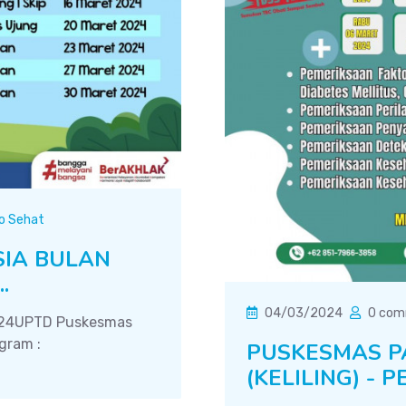
fo Sehat
IA BULAN
.
04/03/2024
0 com
024UPTD Puskesmas
gram :
PUSKESMAS P
(KELILING) - P