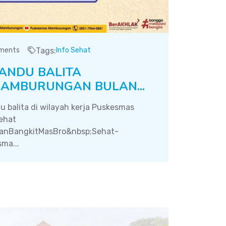
ments
Tags:
Info Sehat
ANDU BALITA
AMBURUNGAN BULAN...
u balita di wilayah kerja Puskesmas
ehat
nBangkitMasBro&nbsp;Sehat-
ma...