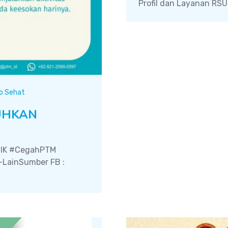
Profil dan Layanan RS
fo Sehat
UHKAN
RDIK #CegahPTM
LainSumber FB :