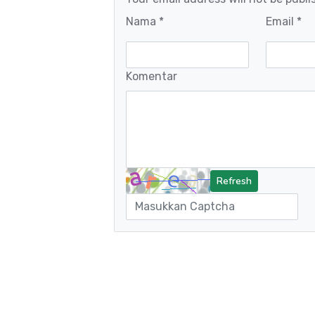
Nama *
Email *
Komentar
Refresh