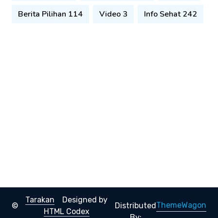
Berita Pilihan 114
Video 3
Info Sehat 242
Tarakan
Designed by
ThemeWagon
©
Distributed
HTML Codex
By: