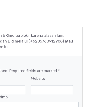
 BRImo terblokir karena alasan lain,
ggan BRI melalui (+6285768912988) atau
antu
shed. Required fields are marked *
Website
brimo