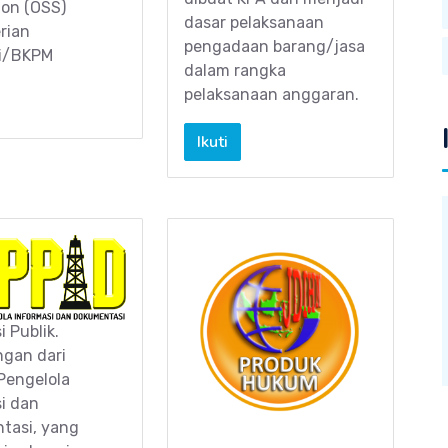
on (OSS)
dasar pelaksanaan
rian
pengadaan barang/jasa
si/BKPM
dalam rangka
pelaksanaan anggaran.
Ikuti
 Publik.
gan dari
Pengelola
i dan
tasi, yang