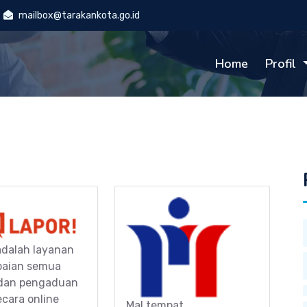
mailbox@tarakankota.go.id
Home
Profil
dalah layanan
aian semua
 dan pengaduan
ecara online
Mal tempat