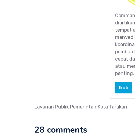
Command
diartika
tempat a
menyedia
koordina
pembuat
cepat d
atau mer
penting.
Ikuti
Layanan Publik Pemerintah Kota Tarakan
28 comments