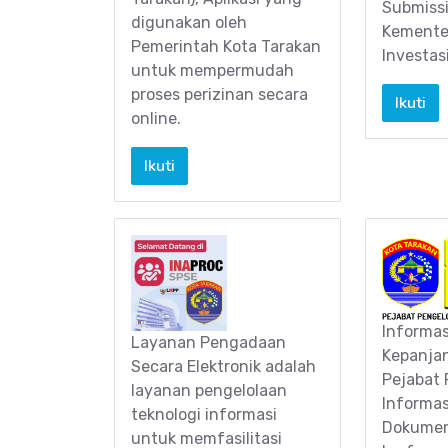
Submissi
digunakan oleh
Kemente
Pemerintah Kota Tarakan
Investa
untuk mempermudah
proses perizinan secara
Ikuti
online.
Ikuti
Informasi
Layanan Pengadaan
Kepanjan
Secara Elektronik adalah
Pejabat 
layanan pengelolaan
Informas
teknologi informasi
Dokumen
untuk memfasilitasi