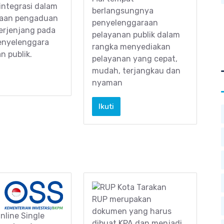
integrasi dalam
berlangsungnya
laan pengaduan
penyelenggaraan
erjenjang pada
pelayanan publik dalam
enyelenggara
rangka menyediakan
n publik.
pelayanan yang cepat,
mudah, terjangkau dan
nyaman
Ikuti
RUP merupakan
dokumen yang harus
nline Single
dibuat KPA dan menjadi