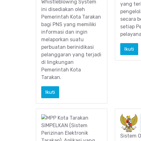
Whistleblowing System
yang ter
ini disediakan oleh
pengelo
Pemerintah Kota Tarakan
secara b
bagi PNS yang memiliki
setiap P
informasi dan ingin
pelayana
melaporkan suatu
perbuatan berinidikasi
Ikuti
pelanggaran yang terjadi
di lingkungan
Pemerintah Kota
Tarakan.
Ikuti
SIMPELKAN (Sistem
Perizinan Elektronik
Sistem O
Tarakan), Aplikasi yang