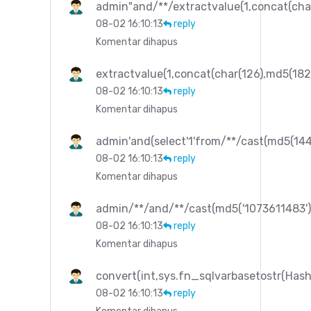
admin"and/**/extractvalue(1,concat(ch
08-02 16:10:13
reply
Komentar dihapus
extractvalue(1,concat(char(126),md5(18
08-02 16:10:13
reply
Komentar dihapus
admin'and(select'1'from/**/cast(md5(144
08-02 16:10:13
reply
Komentar dihapus
admin/**/and/**/cast(md5('1073611483')
08-02 16:10:13
reply
Komentar dihapus
convert(int,sys.fn_sqlvarbasetostr(Hash
08-02 16:10:13
reply