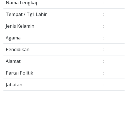
Nama Lengkap
:
Tempat / Tgl. Lahir
:
Jenis Kelamin
:
Agama
:
Pendidikan
:
Alamat
:
Partai Politik
:
Jabatan
: