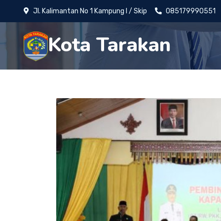
Jl. Kalimantan No 1 Kampung I / Skip
085179990551
Kota Tarakan