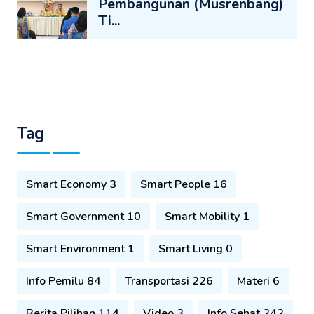
Pembangunan (Musrenbang)
Ti...
Tag
Smart Economy 3
Smart People 16
Smart Government 10
Smart Mobility 1
Smart Environment 1
Smart Living 0
Info Pemilu 84
Transportasi 226
Materi 6
Berita Pilihan 114
Video 3
Info Sehat 242