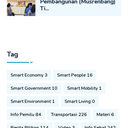
Pembangunan (Musrenbang)
Ti...
Tag
Smart Economy 3
Smart People 16
Smart Government 10
Smart Mobility 1
Smart Environment 1
Smart Living 0
Info Pemilu 84
Transportasi 226
Materi 6
Berita Pilihan 114
Video 3
Info Sehat 242