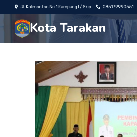
Jl. Kalimantan No 1 Kampung I / Skip
085179990551
Kota Tarakan