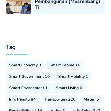
Pembangunan (Musrenbang)
Ti...
Tag
Smart Economy 3
Smart People 16
Smart Government 10
Smart Mobility 1
Smart Environment 1
Smart Living 0
Info Pemilu 84
Transportasi 226
Materi 6
Berita Pilihan 114
Video 3
Info Sehat 242