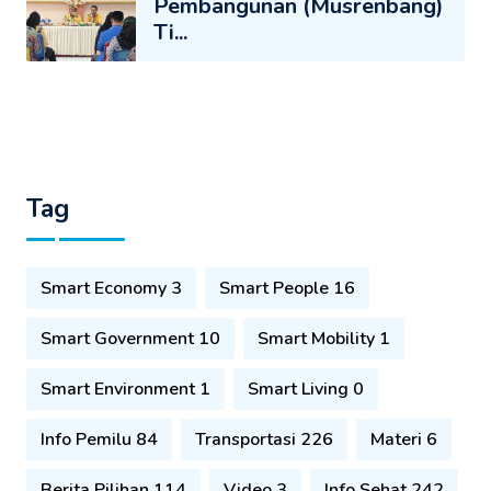
Pembangunan (Musrenbang)
Ti...
Tag
Smart Economy 3
Smart People 16
Smart Government 10
Smart Mobility 1
Smart Environment 1
Smart Living 0
Info Pemilu 84
Transportasi 226
Materi 6
Berita Pilihan 114
Video 3
Info Sehat 242