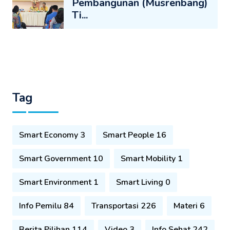
Pembangunan (Musrenbang)
Ti...
Tag
Smart Economy 3
Smart People 16
Smart Government 10
Smart Mobility 1
Smart Environment 1
Smart Living 0
Info Pemilu 84
Transportasi 226
Materi 6
Berita Pilihan 114
Video 3
Info Sehat 242