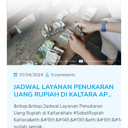
01/04/2024
0 comments
JADWAL LAYANAN PENUKARAN
UANG RUPIAH DI KALTARA AP...
&nbsp;&nbsp;Jadwal Layanan Penukaran
Uang Rupiah di KaltaraHalo #SobatRupiah
Kaltara&eth;&#159;&#145;&#139;&eth;&#159;&#143;
sudah semak...