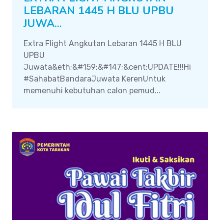
LEBARAN 1445 H BLU UPBU
JUWA...
Extra Flight Angkutan Lebaran 1445 H BLU
UPBU
Juwata&eth;&#159;&#147;&cent;UPDATE!!!Hi
#SahabatBandaraJuwata KerenUntuk
memenuhi kebutuhan calon pemud...