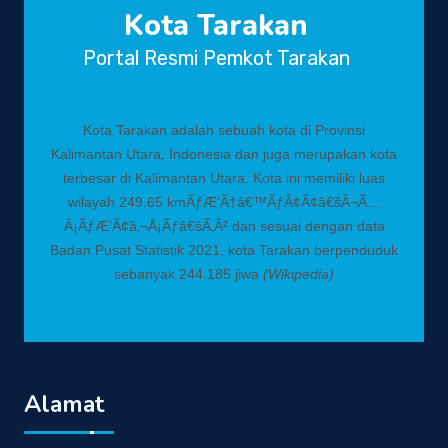
Kota Tarakan
Portal Resmi Pemkot Tarakan
Kota Tarakan adalah sebuah kota di Provinsi
Kalimantan Utara, Indonesia dan juga merupakan kota
terbesar di Kalimantan Utara. Kota ini memiliki luas
wilayah 249,65 kmÃƒÆ’Ã†â€™ÃƒÂ¢Ã¢â€šÂ¬Ã…
Â¡ÃƒÆ’Ã¢â‚¬Å¡Ãƒâ€šÃ‚Â² dan sesuai dengan data
Badan Pusat Statistik 2021, kota Tarakan berpenduduk
sebanyak 244.185 jiwa
(Wikipedia)
Alamat